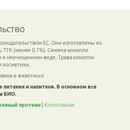
льство
конодательством ЕС. Они изготовлены из
 ТГК (менее 0,1%). Семена конопли
м и неочищенном виде. Трава конопли
и косметики.
овека и животных!
 питания и напитков. В основном все
а БИО.
пляный протеин
|
Конопляная