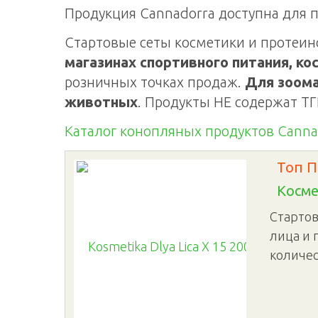
Продукция Cannadorra доступна для п
Стартовые сеты косметики и проте
магазинах спортивного питания, к
розничных точках продаж.
Для зоома
животных
. Продукты НЕ содержат Т
Каталог конопляных продуктов Canna
Топ 
Косме
Стартов
лица и 
количес