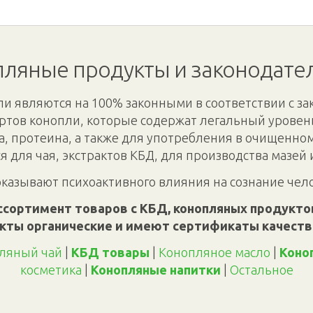
ляные продукты и законодате
и являются на 100% законными в соответствии с за
ртов конопли, которые содержат легальный уровень
а, протеина, а также для употребления в очищенно
я для чая, экстрактов КБД, для производства мазей 
оказывают психоактивного влияния на сознание чел
ссортимент товаров с КБД, конопляных продуктов
кты органические и имеют сертификаты качеств
ляный чай
|
КБД товары
|
Конопляное масло
|
Коно
косметика
|
Конопляные напитки
|
Oстальное