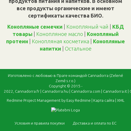
продуктов питания и напитков. В основном
все продукты органические и имеют
сертификаты качества БИО.
Конопляные семечки
|
Конопляный чай
|
КБД
товары
|
Конопляное масло
|
Конопляный
протеин
|
Конопляная косметика
|
Конопляные
напитки
|
Oстальное
Изготовлено с любовью в Праге командой Cannadorra (Zelené
Země s.r.o.)
Copyright © 2015 -
2022,
Cannadorra.fr
|
Cannadorra.hu
|
Cannadorra.com
|
Cannadorra.it
|
Redmine Project Management by Easy Redmine
|
Карта сайта
|
XML
Условия и правила покупки
Доставка и оплата по ЕС