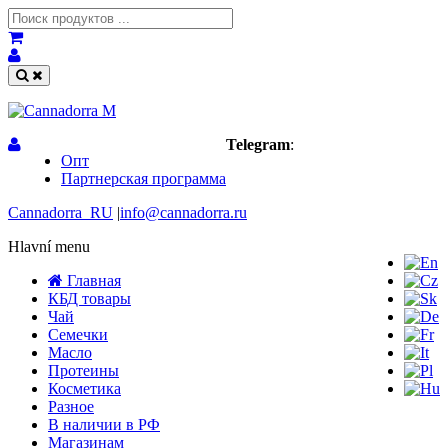
Telegram
:
Опт
Партнерская программа
Cannadorra_RU
|
info@cannadorra.ru
Hlavní menu
Главная
КБД товары
Чай
Семечки
Масло
Протеины
Косметика
Разное
В наличии в РФ
Магазинам