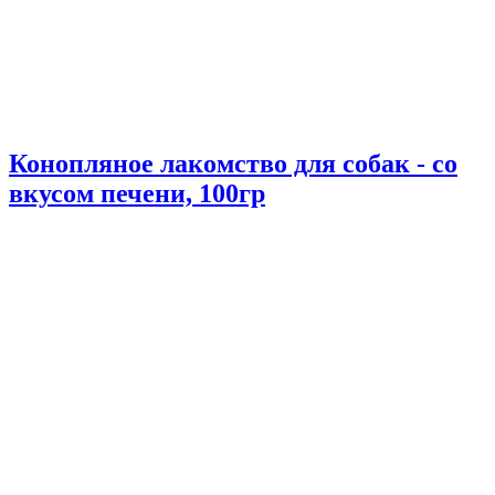
Конопляное лакомство для собак - со
вкусом печени, 100гр
Конопляное лакомство для собак - со...
Цена
Исходная цена до скидки
Цена
390,00 €
Уведомить меня