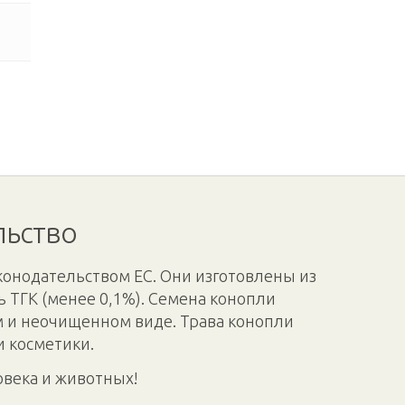
льство
конодательством ЕС. Они изготовлены из
 ТГК (менее 0,1%). Семена конопли
м и неочищенном виде. Трава конопли
и косметики.
овека и животных!