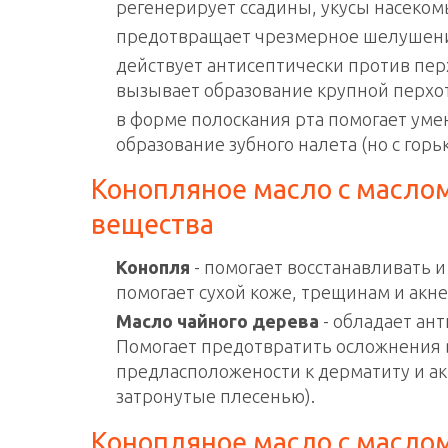
регенерирует ссадины, укусы насекомых
предотвращает чрезмерное шелушение
действует антисептически против пер
вызывает образование крупной перхот
в форме полоскания рта помогает умен
образование зубного налета (но с горь
Конопляное масло с маслом
вещества
Конопля
- помогает восстанавливать и
помогает сухой коже, трещинам и акне
Масло чайного дерева
- обладает ан
Помогает предотвратить осложнения в
предласположености к дерматиту и акне
затронутые плесенью).
Конопляное масло с маслом