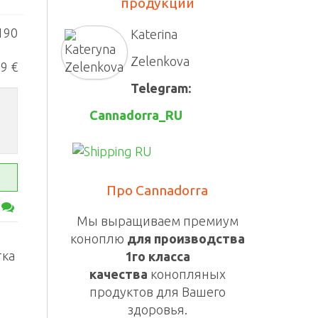
продукции
190
Katerina
Zelenkova
99 €
Telegram:
Cannadorra_RU
Про Cannadorra
Мы выращиваем премиум
-
коноплю
для производства
тка
1го класса
качества
конопляных
продуктов для Вашего
здоровья.