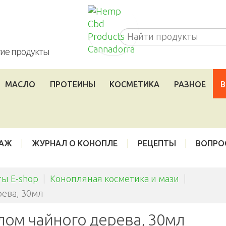
Cannadorra_RU
угие продукты
МАСЛО
ПРОТЕИНЫ
КОСМЕТИКА
РАЗНОЕ
В
ДАЖ
ЖУРНАЛ О КОНОПЛЕ
РЕЦЕПТЫ
ВОПРО
ы E-shop
|
Конопляная косметика и мази
|
рева, 30мл
лом чайного дерева, 30мл