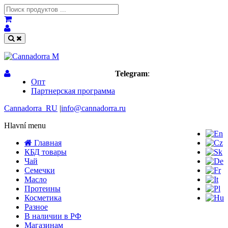
Telegram
:
Опт
Партнерская программа
Cannadorra_RU
|
info@cannadorra.ru
Hlavní menu
Главная
КБД товары
Чай
Семечки
Масло
Протеины
Косметика
Разное
В наличии в РФ
Магазинам