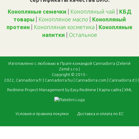
Конопляные семечки
|
Конопляный чай
|
КБД
товары
|
Конопляное масло
|
Конопляный
протеин
|
Конопляная косметика
|
Конопляные
напитки
|
Oстальное
Изготовлено с любовью в Праге командой Cannadorra (Zelené
Země s.r.o.)
Copyright © 2015 -
2022,
Cannadorra.fr
|
Cannadorra.hu
|
Cannadorra.com
|
Cannadorra.it
|
Redmine Project Management by Easy Redmine
|
Карта сайта
|
XML
Условия и правила покупки
Доставка и оплата по ЕС