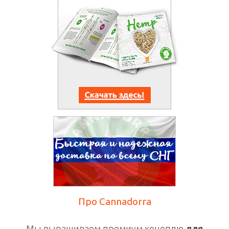
Про Cannadorra
Мы выращиваем премиум коноплю
для