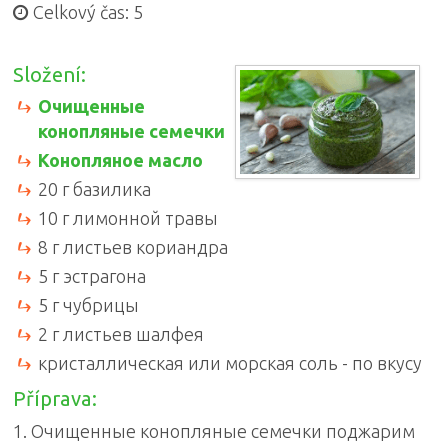
Celkový čas: 5
Složení:
Очищенные
конопляные семечки
Конопляное масло
20 г базилика
10 г лимонной травы
8 г листьев кориандра
5 г эстрагона
5 г чубрицы
2 г листьев шалфея
кристаллическая или морская соль - по вкусу
Příprava:
1. Очищенные конопляные семечки поджарим