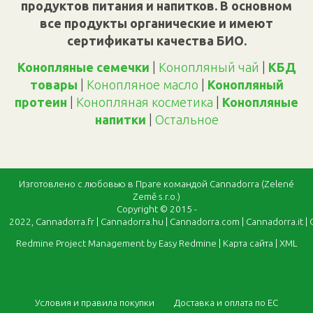
продуктов питания и напитков. В основном
все продукты органические и имеют
сертификаты качества БИО.
Конопляные семечки
|
Конопляный чай
|
КБД
товары
|
Конопляное масло
|
Конопляный
протеин
|
Конопляная косметика
|
Конопляные
напитки
|
Oстальное
Изготовлено с любовью в Праге командой Cannadorra (Zelené
Země s.r.o.)
Copyright © 2015 -
2022,
Cannadorra.fr
|
Cannadorra.hu
|
Cannadorra.com
|
Cannadorra.it
|
Redmine Project Management by Easy Redmine
|
Карта сайта
|
XML
Условия и правила покупки
Доставка и оплата по ЕС