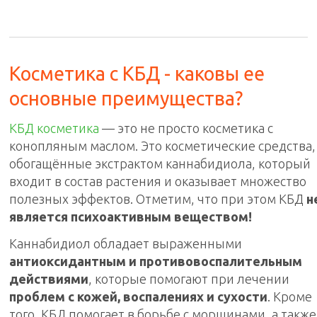
Косметика с КБД - каковы ее
основные преимущества?
КБД косметика
— это не просто косметика с
конопляным маслом. Это косметические средства,
обогащённые экстрактом каннабидиола, который
входит в состав растения и оказывает множество
полезных эффектов. Отметим, что при этом КБД
н
является психоактивным веществом!
Каннабидиол обладает выраженными
антиоксидантным и противовоспалительным
действиями
, которые помогают при лечении
проблем с кожей, воспалениях и сухости
. Кроме
того, КБД помогает в борьбе с морщинами, а также