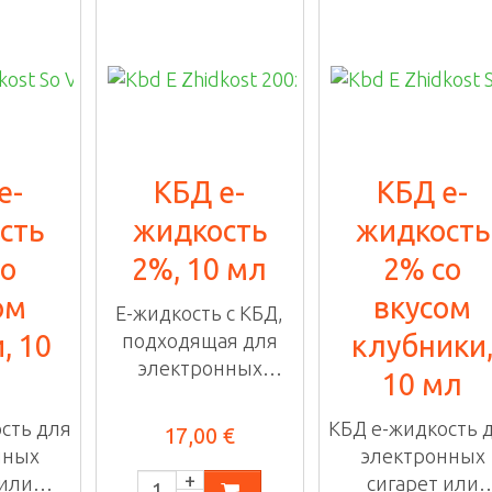
е-
КБД е-
КБД е-
сть
жидкость
жидкость
со
2%, 10 мл
2% со
ом
вкусом
E-жидкость с КБД,
, 10
подходящая для
клубники
электронных
10 мл
сигарет или
вапорайзера, ...
сть для
КБД е-жидкость 
17,00 €
нных
электронных
 или
сигарет или