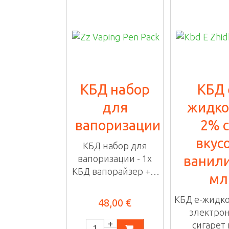
-%
КБД набор
КБД 
для
жидко
вапоризации
2% 
вкус
КБД набор для
вапоризации - 1x
ванили
КБД вапорайзер + 2
мл
самые популярные
...
КБД е-жидко
48,00 €
электро
сигарет