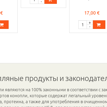
ра, со
вапорайзера, с
...
вкусом ...
 €
17,00 €
ляные продукты и законодате
и являются на 100% законными в соответствии с за
ртов конопли, которые содержат легальный уровень
а, протеина, а также для употребления в очищенно