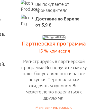
Вы покупаете от
производителя
Доставка по Европе
ь
от 5,9 €
ов.
Партнерская программа
15 % комиссия
Регистрируясь в
партнерской
ей.
программе
Вы получите скидку
е
плюс бонус лояльности на все
покупки. П
ерсональным
скидочным
купоном Вы
можете легко поделиться с
друзьями.
Меня заинтересовало