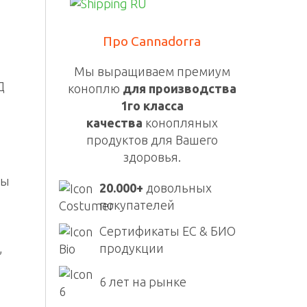
Про Cannadorra
Мы выращиваем премиум
Д
коноплю
для производства
1го класса
качества
конопляных
продуктов для Вашего
здоровья.
мы
20.000+
довольных
покупателей
Сертификаты ЕС & БИО
продукции
,
6 лет на рынке