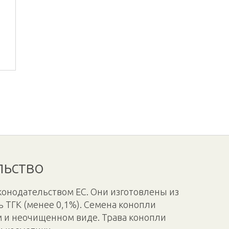
о
льство
конодательством ЕС. Они изготовлены из
 ТГК (менее 0,1%). Семена конопли
м и неочищенном виде. Трава конопли