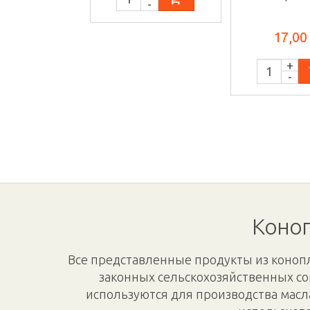
вапорайзе
вкусом 
17,00
Коноп
Все представленные продукты из конопл
законных сельскохозяйственных со
используются для производства масл