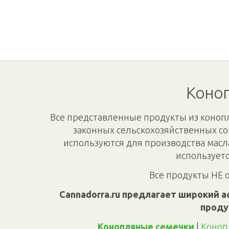
Коноп
Все представленные продукты из конопл
законных сельскохозяйственных со
используются для производства масл
используетс
Все продукты НЕ 
Cannadorra.ru предлагает широкий а
проду
Конопляные семечки
|
Коноп