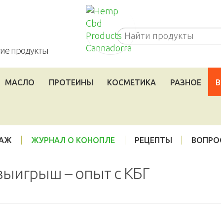
Cannadorra_RU
угие продукты
МАСЛО
ПРОТЕИНЫ
КОСМЕТИКА
РАЗНОЕ
В
ДАЖ
ЖУРНАЛ О КОНОПЛЕ
РЕЦЕПТЫ
ВОПРО
выигрыш – опыт с КБГ