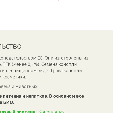
льство
конодательством ЕС. Они изготовлены из
 ТГК (менее 0,1%). Семена конопли
м и неочищенном виде. Трава конопли
и косметики.
овека и животных!
 питания и напитков. В основном все
а БИО.
пляный протеин
|
Конопляная