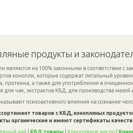
ляные продукты и законодате
и являются на 100% законными в соответствии с за
ртов конопли, которые содержат легальный уровень
а, протеина, а также для употребления в очищенно
я для чая, экстрактов КБД, для производства мазей 
оказывают психоактивного влияния на сознание чел
ссортимент товаров с КБД, конопляных продуктов
кты органические и имеют сертификаты качеств
ляный чай
|
КБД товары
|
Конопляное масло
|
Коно