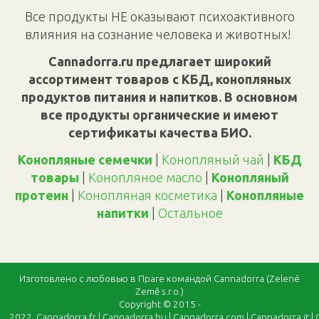
Все продукты НЕ оказывают психоактивного
влияния на сознание человека и животных!
Cannadorra.ru предлагает широкий
ассортимент товаров с КБД, конопляных
продуктов питания и напитков. В основном
все продукты органические и имеют
сертификаты качества БИО.
Конопляные семечки
|
Конопляный чай
|
КБД
товары
|
Конопляное масло
|
Конопляный
протеин
|
Конопляная косметика
|
Конопляные
напитки
|
Oстальное
Изготовлено с любовью в Праге командой Cannadorra (Zelené
Země s.r.o.)
Copyright © 2015 -
2022,
Cannadorra.fr
|
Cannadorra.hu
|
Cannadorra.com
|
Cannadorra.it
|