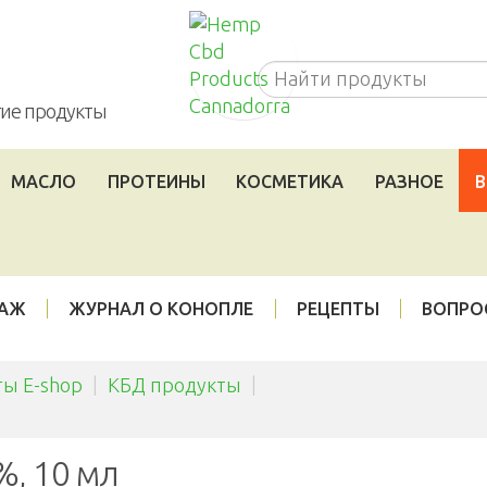
Cannadorra_RU
угие продукты
МАСЛО
ПРОТЕИНЫ
КОСМЕТИКА
РАЗНОЕ
В
ДАЖ
ЖУРНАЛ О КОНОПЛЕ
РЕЦЕПТЫ
ВОПРО
ы E-shop
|
КБД продукты
|
%, 10 мл