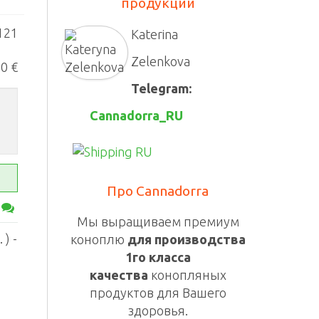
продукции
121
Katerina
Zelenkova
0 €
Telegram:
Cannadorra_RU
Про Cannadorra
Мы выращиваем премиум
) -
коноплю
для производства
1го класса
качества
конопляных
продуктов для Вашего
здоровья.