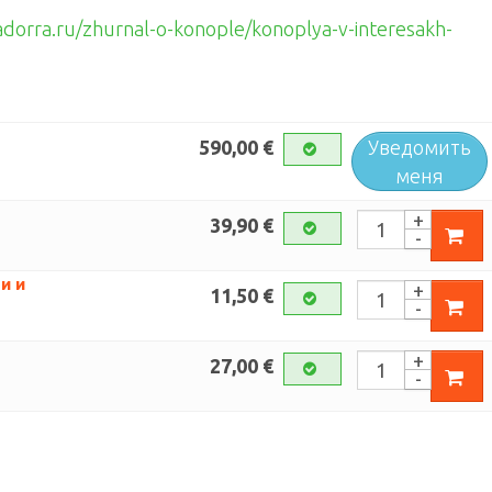
dorra.ru/zhurnal-o-konople/konoplya-v-interesakh-
Уведомить
590,00 €
меня
39,90 €
и и
11,50 €
27,00 €