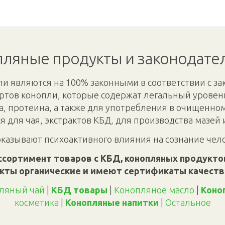
ляные продукты и законодате
и являются на 100% законными в соответствии с за
ртов конопли, которые содержат легальный уровень
а, протеина, а также для употребления в очищенно
я для чая, экстрактов КБД, для производства мазей 
оказывают психоактивного влияния на сознание чел
ссортимент товаров с КБД, конопляных продуктов
кты органические и имеют сертификаты качеств
ляный чай
|
КБД товары
|
Конопляное масло
|
Коно
косметика
|
Конопляные напитки
|
Oстальное