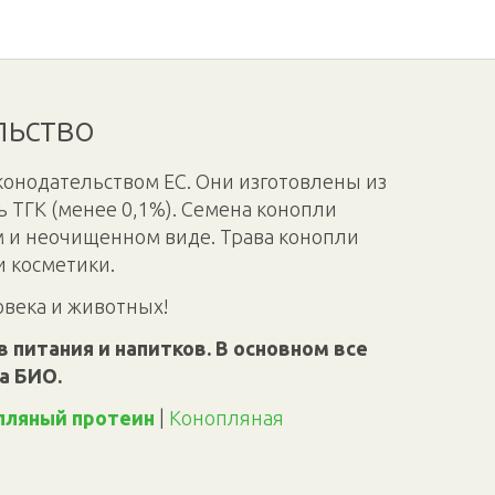
льство
конодательством ЕС. Они изготовлены из
 ТГК (менее 0,1%). Семена конопли
м и неочищенном виде. Трава конопли
и косметики.
овека и животных!
 питания и напитков. В основном все
а БИО.
пляный протеин
|
Конопляная