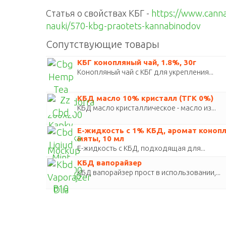
Статья о свойствах КБГ -
https://www.canna
nauki/570-kbg-praotets-kannabinodov
Сопутствующие товары
КБГ конопляный чай, 1.8%, 30г
Конопляный чай с КБГ для укрепления...
КБД масло 10% кристалл (ТГК 0%)
КБД масло кристаллическое - масло из...
E-жидкость с 1% КБД, аромат конопл
мяты, 10 мл
E-жидкость с КБД, подходящая для...
КБД вапорайзер
КБД вапорайзер прост в использовании,...