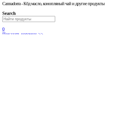
Cannadorra - Кбд масло, конопляный чай и другие продукты
Search
0
Показать корзину >>
Main navigation
Главная
КБД товары
Чай
Семечки
Масло
Протеины
Косметика
Разное
В наличии в РФ
Магазинам
Для животных
Награды
Отзывы
Точки продаж
Журнал о конопле