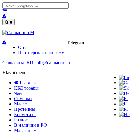
Telegram
:
Опт
Партнерская программа
Cannadorra_RU
|
info@cannadorra.ru
Hlavní menu
Главная
КБД товары
Чай
Семечки
Масло
Протеины
Косметика
Разное
В наличии в РФ
Магазинам