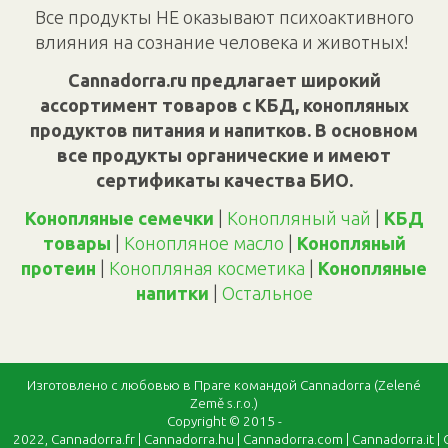
Все продукты НЕ оказывают психоактивного
влияния на сознание человека и животных!
Cannadorra.ru предлагает широкий
ассортимент товаров с КБД, конопляных
продуктов питания и напитков. В основном
все продукты органические и имеют
сертификаты качества БИО.
Конопляные семечки
|
Конопляный чай
|
КБД
товары
|
Конопляное масло
|
Конопляный
протеин
|
Конопляная косметика
|
Конопляные
напитки
|
Oстальное
Изготовлено с любовью в Праге командой Cannadorra (Zelené
Země s.r.o.)
Copyright © 2015 -
2022,
Cannadorra.fr
|
Cannadorra.hu
|
Cannadorra.com
|
Cannadorra.it
|