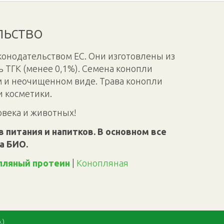
льство
конодательством ЕС. Они изготовлены из
 ТГК (менее 0,1%). Семена конопли
м и неочищенном виде. Трава конопли
и косметики.
овека и животных!
 питания и напитков. В основном все
а БИО.
пляный протеин
|
Конопляная
.)