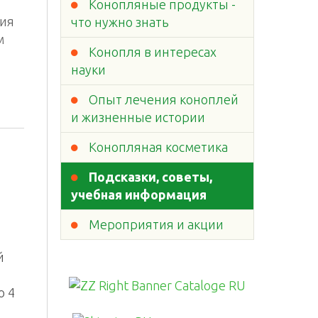
Конопляные продукты -
ния
что нужно знать
м
Конопля в интересах
науки
Опыт лечения коноплей
и жизненные истории
Конопляная косметика
Подсказки, советы,
учебная информация
Мероприятия и акции
й
о 4