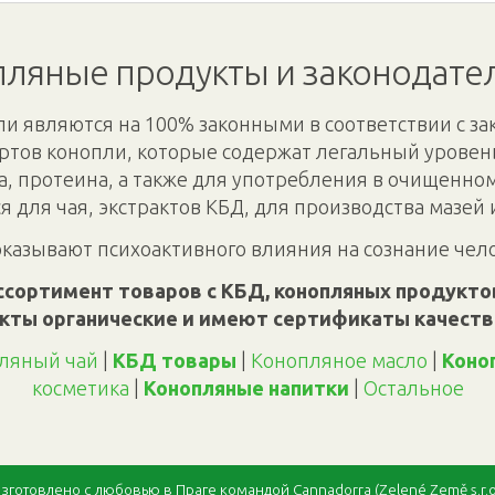
ляные продукты и законодате
и являются на 100% законными в соответствии с за
ртов конопли, которые содержат легальный уровень
а, протеина, а также для употребления в очищенно
я для чая, экстрактов КБД, для производства мазей 
оказывают психоактивного влияния на сознание чел
ссортимент товаров с КБД, конопляных продуктов
кты органические и имеют сертификаты качеств
ляный чай
|
КБД товары
|
Конопляное масло
|
Коно
косметика
|
Конопляные напитки
|
Oстальное
зготовлено с любовью в Праге командой Cannadorra (Zelené Země s.r.o