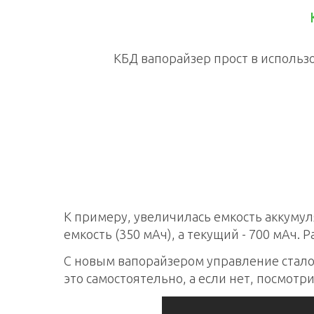
КБД вапорайзер прост в использ
К примеру, увеличилась емкость аккуму
емкость (350 мАч), а текущий - 700 мАч. Р
С новым вапорайзером управление стало
это самостоятельно, а если нет, посмотр