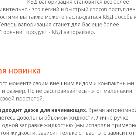
КБД вапоризация становится все более
вительно - это легкий и быстрый способ поступле
костями вы также можете наслаждаться КБД с особы
Теперь вапоризация станет для Вас еще более
горячий" продукт - КБД вапорайзер.
ая новинка
вого момента своим внешним видом и компактными
й размер. Но не расстраивайтесь - этот маленький
своей простотой.
одходит даже для начинающих
. Время автономно
анетесь довольны объемом жидкости. Лично ручка
 одной заправке жидкостью (мы испаряли примерн
итой жидкости, зависит только от вас - это зависит от