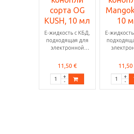
сорта OG
Mangok
KUSH, 10 мл
10 
E-жидкость с КБД,
E-жидкость
подходящая для
подходяща
электронной
электро
сигареты или ...
сигареты и
11,50 €
11,50