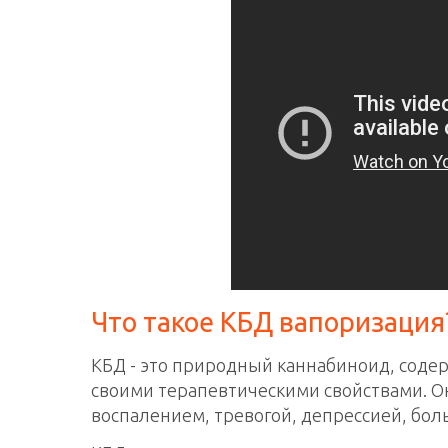
Что такое КБД вапоризация
КБД - это природный каннабиноид, соде
своими терапевтическими свойствами. Он
воспалением, тревогой, депрессией, бол