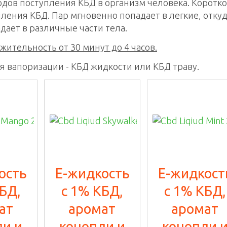
дов поступления КБД в организм человека. Коротко
пления КБД. Пар мгновенно попадает в легкие, отку
адает в различные части тела.
жительность от 30 минут до 4 часов.
я вапоризации - КБД жидкости или КБД траву.
-%
ость
E-жидкость
E-жидкост
БД,
с 1% КБД,
с 1% КБД,
ат
аромат
аромат
ли и
конопли и
конопли 