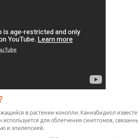
?
ржащийся в растении конопли. Каннабидиол известе
 используется для облегчения симптомов, связанны
ью и эпилепсией.