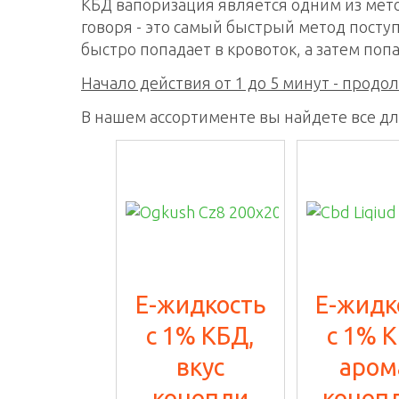
КБД вапоризация является одним из мето
говоря - это самый быстрый метод посту
быстро попадает в кровоток, а затем поп
Начало действия от 1 до 5 минут - продол
В нашем ассортименте вы найдете все дл
E-жидкость
E-жидк
с 1% КБД,
с 1% К
вкус
аром
конопли
коноп