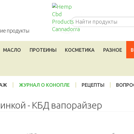
Cannadorra_RU
угие продукты
МАСЛО
ПРОТЕИНЫ
КОСМЕТИКА
РАЗНОЕ
В
ДАЖ
ЖУРНАЛ О КОНОПЛЕ
РЕЦЕПТЫ
ВОПРО
инкой - КБД вапорайзер